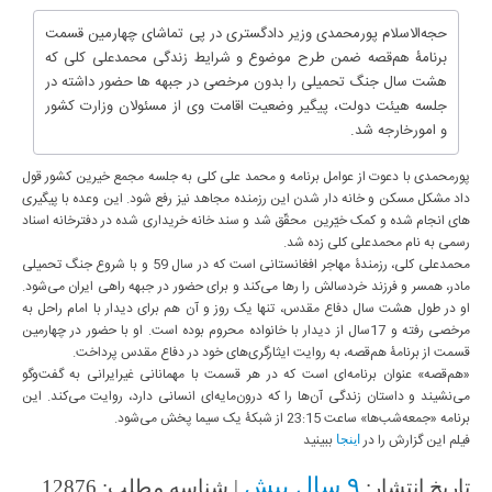
حجه‌الاسلام پورمحمدی وزیر دادگستری در پی تماشای چهارمین قسمت
برنامۀ هم‌قصه ضمن طرح موضوع و شرایط زندگی محمدعلی کلی که
هشت سال جنگ تحمیلی را بدون مرخصی در جبهه ها حضور داشته در
جلسه هیئت دولت، پیگیر وضعیت اقامت وی از مسئولان وزارت کشور
و امورخارجه شد.
پورمحمدی با دعوت از عوامل برنامه و محمد علی کلی به جلسه مجمع خیرین کشور قول
داد مشکل مسکن و خانه دار شدن این رزمنده مجاهد نیز رفع شود. این وعده با پیگیری
های انجام شده و کمک خیّرین محقّق شد و سند خانه خریداری شده در دفترخانه اسناد
رسمی به نام محمدعلی کلی زده شد.
محمدعلی کلی، رزمندۀ مهاجر افغانستانی است که در سال 59 و با شروع جنگ تحمیلی
مادر، همسر و فرزند خردسالش را رها می‌کند و برای حضور در جبهه راهی ایران می‌شود.
او در طول هشت سال دفاع مقدس، تنها یک روز و آن هم برای دیدار با امام راحل به
مرخصی رفته و 17سال از دیدار با خانواده محروم بوده است. او با حضور در چهارمین
قسمت از برنامۀ هم‌قصه، به روایت ایثارگری‌های خود در دفاع مقدس پرداخت.
«هم‌قصه» عنوان برنامه‌ای است که در هر قسمت با مهمانانی غیرایرانی به گفت‌وگو
می‌نشیند و داستان زندگی آن‌ها را که درون‌مایه‌ای انسانی دارد، روایت می‌کند. این
برنامه «جمعه‌شب‌ها» ساعت 23:15 از شبکۀ یک سیما پخش می‌شود.
فیلم این گزارش را در
ببینید
اینجا
۹ سال پیش
تاریخ انتشار:
| شناسه مطلب: 12876