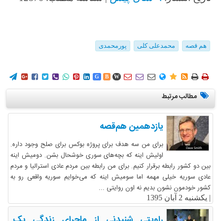
هم قصه
محمدعلی کلی
پورمحمدی
















G
B
W
مطالب مرتبط
یازدهمین هم‌قصه
برای من سه هدف برای پروژه بوکس برای صلح وجود داره.
اولیش اینه که بچه‌های سوری خوشحال بشن. دومیش اینه
بین دو کشور رابطه برقرار کنیم. برای من رابطه بین مردم عادی استرالیا و مردم
عادی سوریه خیلی مهمه اما سومیش اینه که می‌خوایم سوریه واقعی رو به
کشور خودمون نشون بدیم نه اون روایتی ...
|
یکشنبه 2 آبان 1395
راویتی شنیدنی از ماجرای زندگی یک