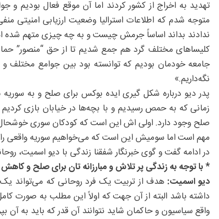
تهدید به اخراج از کشور کردند اما آن موقع فعال بودیم و 
متوجه شدم که اطلاعات استرالیا وضعیت ارزیابی امنیتی منفی
ندادند بداند اساساً جرمش چیست و به چه چیزی متهم شده است
کلیساهای مختلف گرد هم جمع شدیم تا از حق “منصور” حما
جامعه خودمان بودیم که توانسته بود بین جوامع مختلف و فر
نگه‌داریم.»
پدر دیو درباره شکل گیری ایده بوکس برای صلح و به سوریه بر
زمانی که به حمص رسیدیم و با بچه‌ها در خیابان بازی کردیم و
صلح وجود دارد. اولی اش این است که کودکان سوری خوشحال بش
مهم است اما سومیش این است که می‌خواهیم سوریه واقعی را ب
در ادامه گفت و گوی خبرنگار شفقنا زندگی با دیو اسمیت، روح
* با توجه به زندگی پر تلاش و مبارزانه تان برای صلح و کا
دیو اسمیت:
هدف از تربیت یک فرد روحانی که می‌تواند یک 
داشته باشد البته از آن جهت که اولاً این مطلب به صورت کا
واقع سیاسیون و حاکمان شاید نتوانند آن قدر که باید به آن بپرد