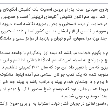
ل شد. دیو، هم اکنون کشیش “کلیسای ترینیتی” است و همچنین 
 در حمایت از مردم فلسطین و بحران سوریه نگاشته است. دیوید
ریه و کاستن از آلام ایشان به این کشور انجام داده است.وی در خ
ایران شد و پس از توقفی چند روزه در اصفهان، قم و تهران و بازدید از مراکز
شم و بگویم خجالت می‌کشم که نیمه اول زندگی‌ام با جامعه مسلم
 برج‌های دوقلو در ۱۱ سپتامبر ۲۰۰۱ بود. من هیچ چیز راجع به اسلام نمی‌دانستم. اصلاً 
که شما باید نسبت به جامعه مسلمان‌ها مشکوک
و متوجه شدم که یک کمپ جوانان اسلامی هم آمده اینجا. مشکوک 
بروم و با چشمان خودم ببینم و مراقب باشم و ببینم چه خبر اس
 این‌جا همان جایی بود که دوستم شیخ منصور لقائی را دیدم. او
 بعدا دوستان خوبی شدیم.»
نصور لقائی در جریان فشار دولت استرالیا به او برای خروج از 