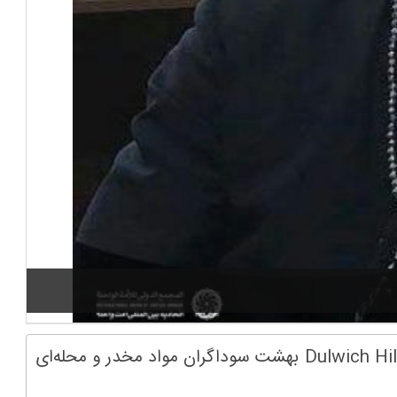
شفقنا زندگی- وقتی دیو اسمیت در دسامبر ۱۹۹۰ فعالیتش را به عنوان کشیش محلی در Dulwich Hill آغاز کرد، Dulwich Hill بهشت سوداگران مواد مخدر و محله‌ای