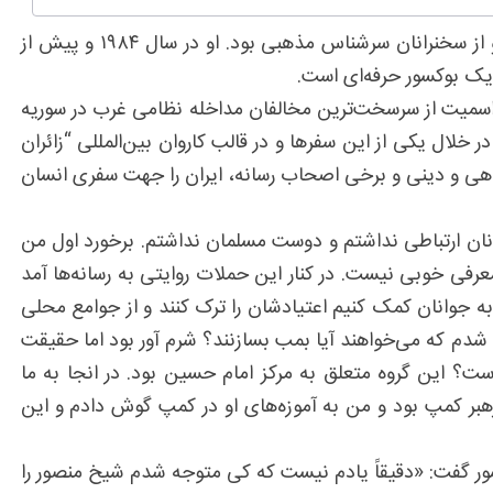
به گزارش خبرنگار شفقنا زندگی، دیو اسمیت متولد ۱۹۶۲ در نیوتاون سیدنی است. پدر او بروس اسمیت یک کشیش آنگلیکان و از سخنرانان سرشناس مذهبی بود. او در سال ۱۹۸۴ و پیش از
یک بوکسور حرفه‌ای است.
 اسمیت از سرسخت‌ترین مخالفان مداخله نظامی غرب در سوریه
لال یکی از این سفرها و در قالب کاروان بین‌المللی “زائران
 علمی و دانشگاهی و دینی و برخی اصحاب رسانه، ایران را جهت سفری انسان
انان ارتباطی نداشتم و دوست مسلمان نداشتم. برخورد اول من
اطلاعاتی نداشتم و این معرفی خوبی نیست. در کنار این حملات روایتی به رسانه‌ها آمد
 باشید؛ اما چیزی که من را تغییر داد این بود که سال ۲۰۰۲ کمپینی داشتیم تا به جوانان کمک کنیم اعتیادشان را ترک کنند و از جوامع محلی
شدم که می‌خواهند آیا بمب بسازنند؟ شرم آور بود اما حقیقت
ت؟ این گروه متعلق به مرکز امام حسین بود. در انجا به ما
 رهبر کمپ بود و من به آموزه‌های او در کمپ گوش دادم و این
کشور گفت: «دقیقاً یادم نیست که کی متوجه شدم شیخ منصور را