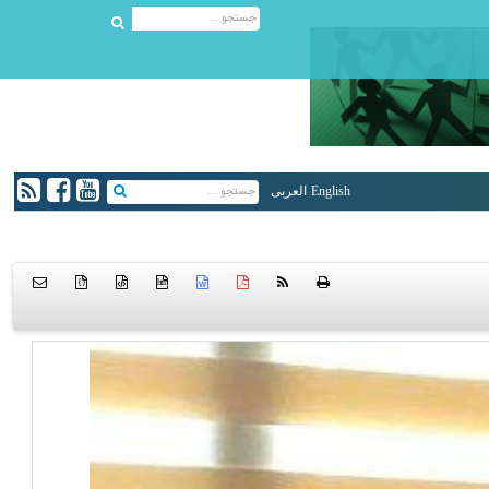
English
العربی
{ }
htm