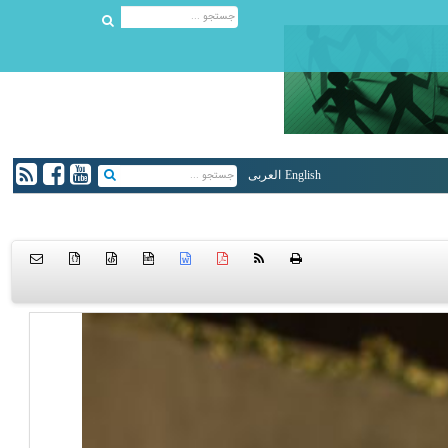
English
العربی
{ }
htm