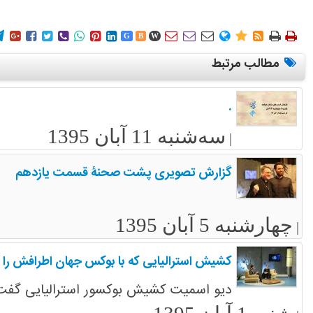
















G
B
W
مطالب مرتبط
.
سه‌شنبه 11 آبان 1395
|
گزارش تصویری پشت صحنۀ قسمت یازدهم
چهارشنبه 5 آبان 1395
|
کشیش استرالیایی که با بوکس جهان اطرافش را تح
دیو اسمیت کشیش بوکسور استرالیایی گفت: 