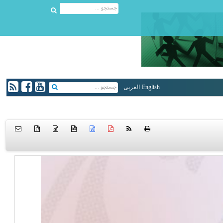
English
العربی
{ }
htm