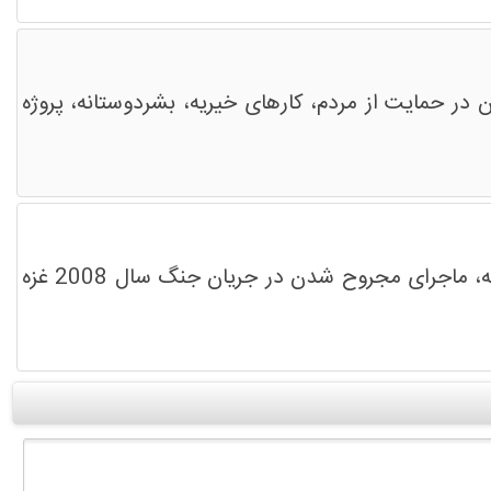
در حمایت از مردم، کارهای خیریه، بشردوستانه، پروژه
برنامه این هفته هم‌قصه میزبان خالد ازبط مجاهد و فعال حقوق بشر فلسطینی بود. خالد ازبط 31 ساله، ماجرای مجروح شدن در جریان جنگ سال 2008 غزه