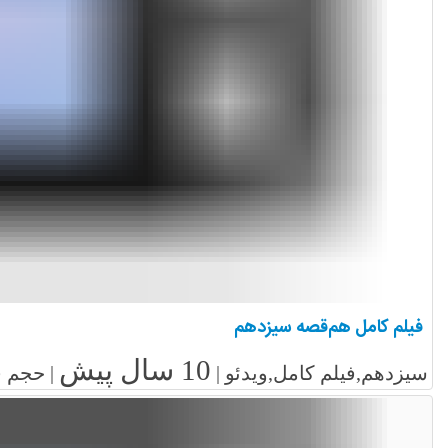
فیلم کامل هم‌قصه سیزدهم
10 سال پیش
سیزدهم,فیلم کامل,ویدئو |
| حجم فایل: 