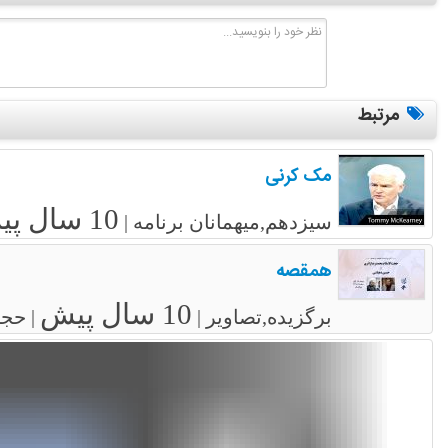
مرتبط
مک کرنی
10 سال پیش
سیزدهم,میهمانان برنامه |
همقصه
10 سال پیش
برگزیده,تصاویر |
| حجم فایل: 200.28 