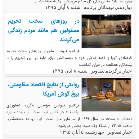
چون اونا باید مثالی برای کل مردم می‌بودن. وگرنه موقعیت ...
دوازدهم,میهمانان برنامه |
شنبه ۸ آبان ۱۳۹۵
در روزهای سخت تحریم
مسئولین هم مانند مردم زندگی
می‌کردند
فرناندو فیونس ماجرای روزهای سخت تحریم
اقتصادی کوبا و قصه تلاش خود و دوستانش برای غلبه بر این تحریم را با
بینندگان همقصه در میان گذاشت.
اخبار,برگزیده,تصاویر |
شنبه ۸ آبان ۱۳۹۵
روایتی از نتایج اقتصاد مقاومتی،
بیخ گوش آمریکا
فرناندو فیونس مؤسس «گروه کشاورزی
ارگانیک» در کشور کوبا است. او برنده جایزه
«معاش درست» در سال ۱۹۹۹ از سازمان ملل است. این برنامه جمعه‌شب،
ساعت ۲۳:۱۵ از شبکۀ یک سیما پخش می‌شود.
اخبار,تصاویر |
چهارشنبه ۵ آبان ۱۳۹۵