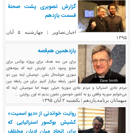
گزارش تصویری پشت صحنۀ
قسمت یازدهم
اخبار,تصاویر |
چهارشنبه ۵ آبان
۱۳۹۵
یازدهمین هم‌قصه
برای من سه هدف برای پروژه بوکس برای
صلح وجود داره. اولیش اینه که بچه‌های
سوری خوشحال بشن. دومیش اینه بین دو
کشور رابطه برقرار کنیم. برای من رابطه بین
مردم عادی استرالیا و مردم عادی سوریه خیلی مهمه اما سومیش اینه که
می‌خوایم سوریه واقعی رو به کشور خودمون نشون بدیم نه اون روایتی ...
میهمانان برنامه,یازدهم |
یکشنبه ۲ آبان ۱۳۹۵
روایت خواندنی از «دیو اسمیت»
کشیش بوکسور استرالیایی که
برای اتحاد میان ادیان مختلف