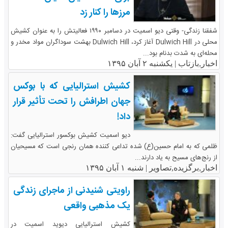
مرزها را کنار زد
شفقنا زندگی- وقتی دیو اسمیت در دسامبر ۱۹۹۰ فعالیتش را به عنوان کشیش
محلی در Dulwich Hill آغاز کرد، Dulwich Hill بهشت سوداگران مواد مخدر و
محله‌ای به شدت بدنام بود...
اخبار,بازتاب |
یکشنبه ۲ آبان ۱۳۹۵
کشیش استرالیایی که با بوکس
جهان اطرافش را تحت تأثیر قرار
داد!
دیو اسمیت کشیش بوکسور استرالیایی گفت:
ظلمی که به امام حسین(ع) شده تداعی کننده همان رنجی است که مسیحیان
از رنج‌های مسیح به یاد دارند...
اخبار,برگزیده,تصاویر |
شنبه ۱ آبان ۱۳۹۵
راویتی شنیدنی از ماجرای زندگی
یک مذهبی واقعی
کشیش استرالیایی دیوید اسمیت در