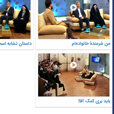
من شرمندۀ خانواده‌ام
داستان تشابه اسم
باید بری کمک آقا!